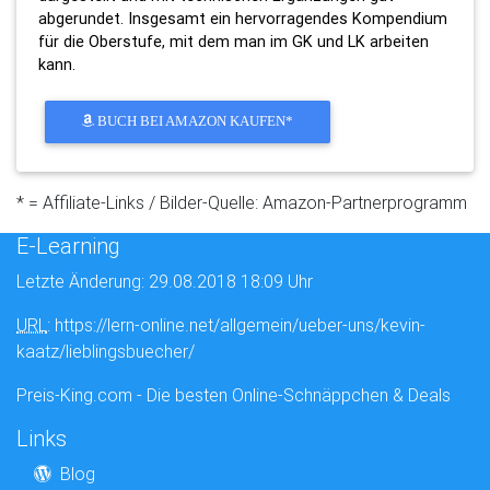
abgerundet. Insgesamt ein hervorragendes Kompendium
für die Oberstufe, mit dem man im GK und LK arbeiten
kann.
BUCH BEI AMAZON KAUFEN*
* = Affiliate-Links / Bilder-Quelle: Amazon-Partnerprogramm
E-Learning
Letzte Änderung: 29.08.2018 18:09 Uhr
URL
: https://lern-online.net/allgemein/ueber-uns/kevin-
kaatz/lieblingsbuecher/
Preis-King.com - Die besten Online-Schnäppchen & Deals
Links
Blog