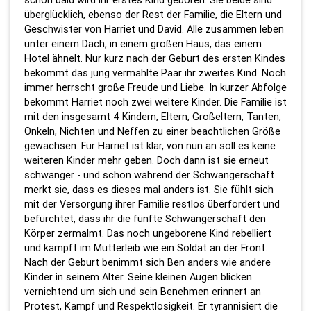
schon bald wird ihr erstes Kind geboren. Sie beide sind
überglücklich, ebenso der Rest der Familie, die Eltern und
Geschwister von Harriet und David. Alle zusammen leben
unter einem Dach, in einem großen Haus, das einem
Hotel ähnelt. Nur kurz nach der Geburt des ersten Kindes
bekommt das jung vermählte Paar ihr zweites Kind. Noch
immer herrscht große Freude und Liebe. In kurzer Abfolge
bekommt Harriet noch zwei weitere Kinder. Die Familie ist
mit den insgesamt 4 Kindern, Eltern, Großeltern, Tanten,
Onkeln, Nichten und Neffen zu einer beachtlichen Größe
gewachsen. Für Harriet ist klar, von nun an soll es keine
weiteren Kinder mehr geben. Doch dann ist sie erneut
schwanger - und schon während der Schwangerschaft
merkt sie, dass es dieses mal anders ist. Sie fühlt sich
mit der Versorgung ihrer Familie restlos überfordert und
befürchtet, dass ihr die fünfte Schwangerschaft den
Körper zermalmt. Das noch ungeborene Kind rebelliert
und kämpft im Mutterleib wie ein Soldat an der Front.
Nach der Geburt benimmt sich Ben anders wie andere
Kinder in seinem Alter. Seine kleinen Augen blicken
vernichtend um sich und sein Benehmen erinnert an
Protest, Kampf und Respektlosigkeit. Er tyrannisiert die