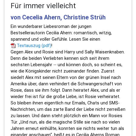
Für immer vielleicht
von Cecelia Ahern, Christine Strüh
Ein wunderbarer Liebesroman der jungen
Bestsellerautorin Cecilia Ahern: romantisch, witzig,
spannend und voller Gefühle. Lesen Sie einen
Textauszug (pdf)
!
Gegen Alex und Rosie sind Harry und Sally Waisenknaben.
Denn die beiden Verliebten kennen sich seit ihrem
sechsten Lebensjahr -- und können doch, so scheint es,
wie die Königskinder nicht zueinander finden. Zuerst
siedelt Alex mit seinen Eltern von der grünen Insel nach
Amerika über, dann verhindert die Schwangerschaft von
Rosie, dass sie ihm folgt. Dann heiratet Alex, und als er
wieder frei ist für die große Liebe, ist Rosie verheiratet.
So bleiben ihnen eigentlich nur Emails, Chats und SMS-
Nachrichten, um das zarte Band der Liebe nicht zerreißen
zu lassen. Und dann steht plötzlich ein Mann vor Rosies
Tür. „Und nun, als die magische Stille sie nach so vielen
Jahren erneut einhüllte, konnten sie nichts weiter tun als
einander anschauen“, heißt es in Cecilia Aherns Roman