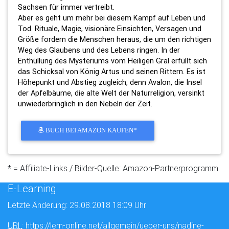
Sachsen für immer vertreibt.
Aber es geht um mehr bei diesem Kampf auf Leben und
Tod. Rituale, Magie, visionäre Einsichten, Versagen und
Größe fordern die Menschen heraus, die um den richtigen
Weg des Glaubens und des Lebens ringen. In der
Enthüllung des Mysteriums vom Heiligen Gral erfüllt sich
das Schicksal von König Artus und seinen Rittern. Es ist
Höhepunkt und Abstieg zugleich, denn Avalon, die Insel
der Apfelbäume, die alte Welt der Naturreligion, versinkt
unwiederbringlich in den Nebeln der Zeit.
BUCH BEI AMAZON KAUFEN*
* = Affiliate-Links / Bilder-Quelle: Amazon-Partnerprogramm
E-Learning
Letzte Änderung: 29.08.2018 18:09 Uhr
URL
: https://lern-online.net/allgemein/ueber-uns/nadine-