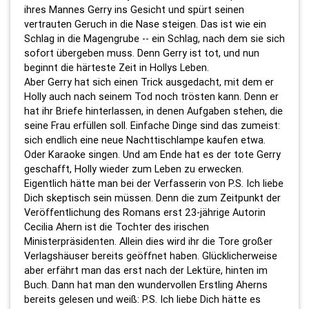
ihres Mannes Gerry ins Gesicht und spürt seinen
vertrauten Geruch in die Nase steigen. Das ist wie ein
Schlag in die Magengrube -- ein Schlag, nach dem sie sich
sofort übergeben muss. Denn Gerry ist tot, und nun
beginnt die härteste Zeit in Hollys Leben.
Aber Gerry hat sich einen Trick ausgedacht, mit dem er
Holly auch nach seinem Tod noch trösten kann. Denn er
hat ihr Briefe hinterlassen, in denen Aufgaben stehen, die
seine Frau erfüllen soll. Einfache Dinge sind das zumeist:
sich endlich eine neue Nachttischlampe kaufen etwa.
Oder Karaoke singen. Und am Ende hat es der tote Gerry
geschafft, Holly wieder zum Leben zu erwecken.
Eigentlich hätte man bei der Verfasserin von P.S. Ich liebe
Dich skeptisch sein müssen. Denn die zum Zeitpunkt der
Veröffentlichung des Romans erst 23-jährige Autorin
Cecilia Ahern ist die Tochter des irischen
Ministerpräsidenten. Allein dies wird ihr die Tore großer
Verlagshäuser bereits geöffnet haben. Glücklicherweise
aber erfährt man das erst nach der Lektüre, hinten im
Buch. Dann hat man den wundervollen Erstling Aherns
bereits gelesen und weiß: P.S. Ich liebe Dich hätte es