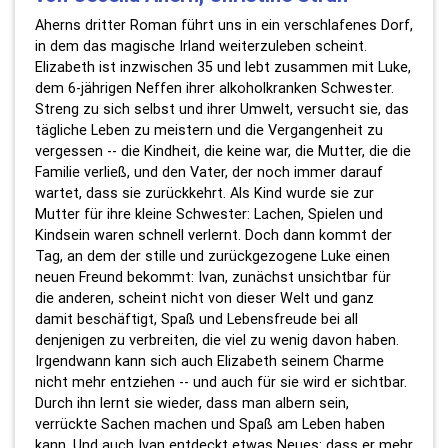
Aherns dritter Roman führt uns in ein verschlafenes Dorf,
in dem das magische Irland weiterzuleben scheint.
Elizabeth ist inzwischen 35 und lebt zusammen mit Luke,
dem 6-jährigen Neffen ihrer alkoholkranken Schwester.
Streng zu sich selbst und ihrer Umwelt, versucht sie, das
tägliche Leben zu meistern und die Vergangenheit zu
vergessen -- die Kindheit, die keine war, die Mutter, die die
Familie verließ, und den Vater, der noch immer darauf
wartet, dass sie zurückkehrt. Als Kind wurde sie zur
Mutter für ihre kleine Schwester: Lachen, Spielen und
Kindsein waren schnell verlernt. Doch dann kommt der
Tag, an dem der stille und zurückgezogene Luke einen
neuen Freund bekommt: Ivan, zunächst unsichtbar für
die anderen, scheint nicht von dieser Welt und ganz
damit beschäftigt, Spaß und Lebensfreude bei all
denjenigen zu verbreiten, die viel zu wenig davon haben.
Irgendwann kann sich auch Elizabeth seinem Charme
nicht mehr entziehen -- und auch für sie wird er sichtbar.
Durch ihn lernt sie wieder, dass man albern sein,
verrückte Sachen machen und Spaß am Leben haben
kann. Und auch Ivan entdeckt etwas Neues: dass er mehr