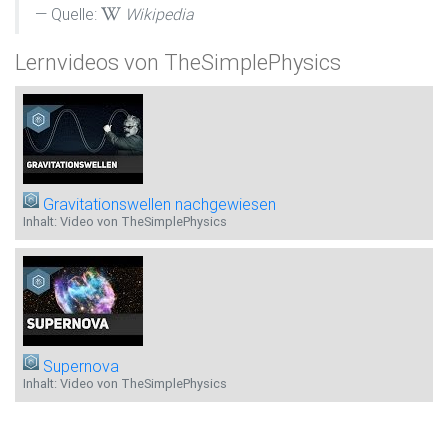
Quelle:
Wikipedia
Lernvideos von TheSimplePhysics
Gravitationswellen nachgewiesen
Inhalt: Video von TheSimplePhysics
Supernova
Inhalt: Video von TheSimplePhysics