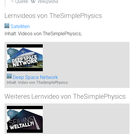
Quelle:
Wikipedia
Lernvideos von TheSimplePhysics
Satelliten
Inhalt: Videos von TheSimplePhysics;
Deep Space Network
Inhalt: Video von TheSimplePhysics
Weiteres Lernvideo von TheSimplePhysics