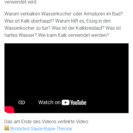
verwendet wird.
Warum verkalken Wasserkocher oder Armaturen im Bad?
Was ist Kalk überhaupt? Warum hilft es, Essig in den
Wasserkocher zu tun? Was ist der Kalkkreislauf? Was ist
hartes Wasser? Wie kann Kalk verwendet werden?
Das am Ende des Videos verlinkte Video:
Brönsted Säure-Base-Theorie