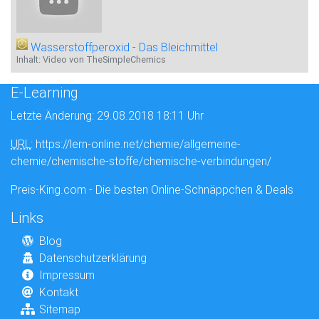
Wasserstoffperoxid - Das Bleichmittel
Inhalt: Video von TheSimpleChemics
E-Learning
Letzte Änderung: 29.08.2018 18:11 Uhr
URL
: https://lern-online.net/chemie/allgemeine-
chemie/chemische-stoffe/chemische-verbindungen/
Preis-King.com - Die besten Online-Schnäppchen & Deals
Links
Blog
Datenschutzerklärung
Impressum
Kontakt
Sitemap