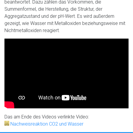
beantwortet. Dazu zählen das Vorkommen, die
Summenformel, die Herstellung, die Struktur, der
Aggregatzustand und der pH-Wert. Es wird außerdem
gezeigt, wie Wasser mit Metalloxiden beziehungsweise mit
Nichtmetalloxiden reagiert.
Das am Ende des Videos verlinkte Video:
Nachweisreaktion CO2 und Wasser