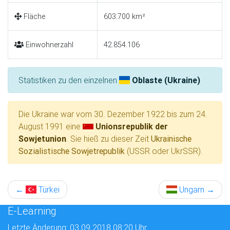
Fläche
603.700 km²
Einwohnerzahl
42.854.106
Statistiken zu den einzelnen
Oblaste (Ukraine)
Die Ukraine war vom 30. Dezember 1922 bis zum 24.
August 1991 eine
Unionsrepublik der
Sowjetunion
. Sie hieß zu dieser Zeit
Ukrainische
Sozialistische Sowjetrepublik
(USSR oder UkrSSR).
←
Türkei
Ungarn
→
E-Learning
Letzte Änderung: 03.09.2018 08:20 Uhr