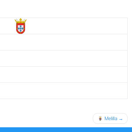
Melilla
→