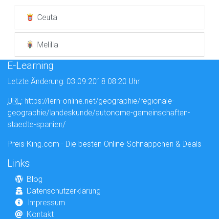
Ceuta
Melilla
E-Learning
Letzte Änderung: 03.09.2018 08:20 Uhr
URL
: https://lern-online.net/geographie/regionale-
geographie/landeskunde/autonome-gemeinschaften-
staedte-spanien/
Preis-King.com - Die besten Online-Schnäppchen & Deals
Links
Blog
Datenschutzerklärung
Impressum
Kontakt