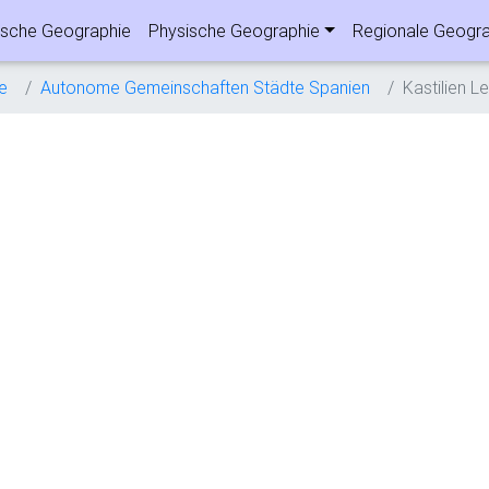
sche Geographie
Physische Geographie
Regionale Geogra
e
Autonome Gemeinschaften Städte Spanien
Kastilien L