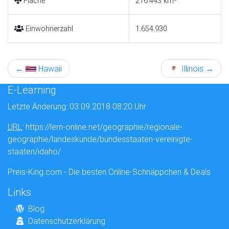
Fläche
216.443 km²
Einwohnerzahl
1.654.930
←
Hawaii
Illinois
→
E-Learning
Letzte Änderung: 03.09.2018 08:20 Uhr
URL
: https://lern-online.net/geographie/regionale-
geographie/landeskunde/bundesstaaten-vereinigte-
staaten/idaho/
Preis-King.com - Die besten Online-Schnäppchen & Deals
Links
Blog
Datenschutzerklärung