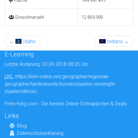
Fläche
149.997 km²
Einwohnerzahl
12.859.995
←
Idaho
Indiana
→
E-Learning
Letzte Änderung: 03.09.2018 08:20 Uhr
URL
: https://lern-online.net/geographie/regionale-
geographie/landeskunde/bundesstaaten-vereinigte-
staaten/illinois/
Preis-King.com - Die besten Online-Schnäppchen & Deals
Links
Blog
Datenschutzerklärung