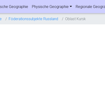
sche Geographie
Physische Geographie
Regionale Geogra
e
Föderationssubjekte Russland
Oblast Kursk