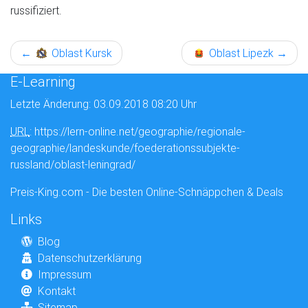
russifiziert.
←
Oblast Kursk
Oblast Lipezk
→
E-Learning
Letzte Änderung: 03.09.2018 08:20 Uhr
URL
: https://lern-online.net/geographie/regionale-
geographie/landeskunde/foederationssubjekte-
russland/oblast-leningrad/
Preis-King.com - Die besten Online-Schnäppchen & Deals
Links
Blog
Datenschutzerklärung
Impressum
Kontakt
Sitemap