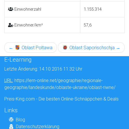
Einwohnerzahl
1.155.314
Einwohner/km²
57,6
←
Oblast Poltawa
Oblast Saporischschja
→
E-Learning
Letzte Änderung: 14.10.2016 11:32 Uhr
URL
: https://lern-online.net/geographie/regionale-
geographie/landeskunde/oblaste-ukraine/oblast-riwne/
Preis-King.com - Die besten Online-Schnäppchen & Deals
Links
Blog
Datenschutzerklärung