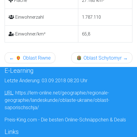
Fläche
27.180 km²
Einwohnerzahl
1.787.110
Einwohner/km²
65,8
←
Oblast Riwne
Oblast Schytomyr
→
E-Learning
Letzte Änderung: 03.09.2018 08:20 Uhr
URL
: https://lern-online.net/geographie/regionale-
geographie/landeskunde/oblaste-ukraine/oblast-
saporischschja/
Preis-King.com - Die besten Online-Schnäppchen & Deals
Links