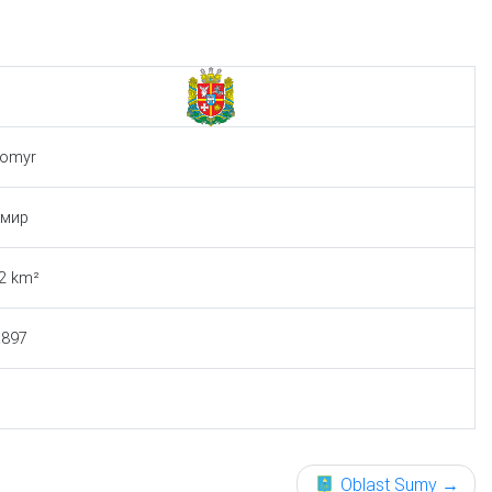
tomyr
мир
2 km²
.897
Oblast Sumy
→