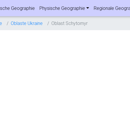
sche Geographie
Physische Geographie
Regionale Geogra
e
Oblaste Ukraine
Oblast Schytomyr