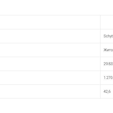
Schy
Жито
29.83
1.270
42,6