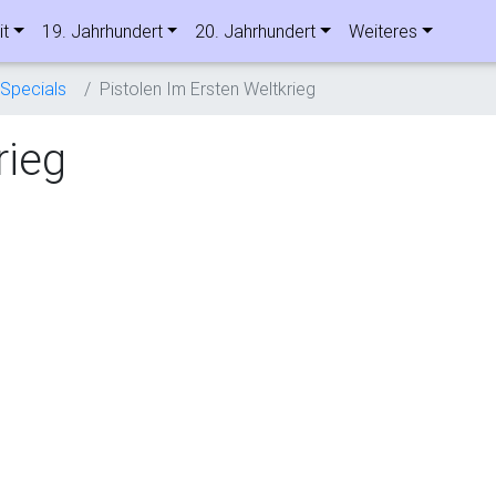
it
19. Jahrhundert
20. Jahrhundert
Weiteres
Specials
Pistolen Im Ersten Weltkrieg
rieg