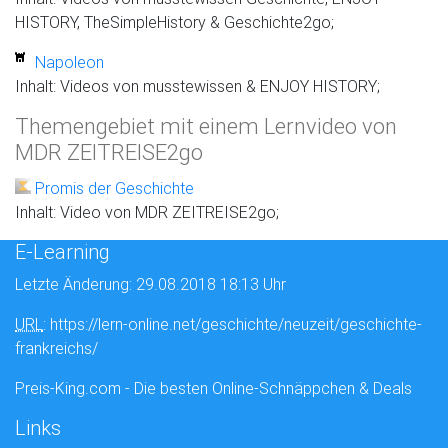
HISTORY, TheSimpleHistory & Geschichte2go;
Napoleon
Inhalt: Videos von musstewissen & ENJOY HISTORY;
Themengebiet mit einem Lernvideo von
MDR ZEITREISE2go
Promis der Geschichte
Inhalt: Video von MDR ZEITREISE2go;
E-Learning
Letzte Änderung: 29.08.2018 18:13 Uhr
URL
: https://lern-online.net/geschichte/neuzeit/geschichte-
frankreichs/
Preis-King.com - Die besten Online-Schnäppchen & Deals
Links