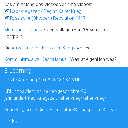
Das am Anfang des Videos verlinkte Videos:
Nachkriegszeit / Beginn Kalter Krieg
-
Russische (Oktober-) Revolution 1917
Mehr zum Thema
bei den Kollegen von "Geschichte
kompakt"
Die
Auswirkungen des Kalten Kriegs
weltweit
Kommunismus vs. Kapitalismus
- Was ist eigentlich was?
E-Learning
Letzte Änderung: 29.08.2018 18:13 Uhr
URL
: https://lern-online.net/geschichte/20-
jahrhundert/nachkriegszeit-kalter-krieg/kalter-krieg/
Preis-King.com - Die besten Online-Schnäppchen & Deals
Links