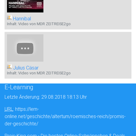
Hannibal
Inhalt: Video von MDR ZEITREISE2go
Julius Cäsar
Inhalt: Video von MDR ZEITREISE2go
E-Learning
Letzte Änderung: 29.08.2018 18:13 Uhr
URL
: https://lern-
online.net/geschichte/altertum/roemisches-reich/promis-
der-geschichte/
Preis-King.com - Die besten Online-Schnäppchen & Deals