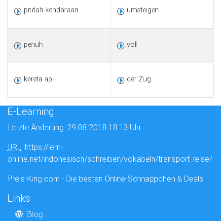
pndah kendaraan
umsteigen
penuh
voll
kereta api
der Zug
E-Learning
Letzte Änderung: 29.08.2018 18:13 Uhr
URL
: https://lern-
online.net/indonesisch/schreiben/vokabeln/transport-reise/
Preis-King.com - Die besten Online-Schnäppchen & Deals
Links
Blog