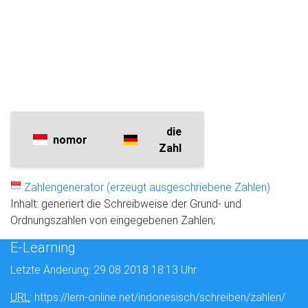
die
nomor
Zahl
Zahlengenerator (erzeugt ausgeschriebene Zahlen)
Inhalt: generiert die Schreibweise der Grund- und
Ordnungszahlen von eingegebenen Zahlen;
E-Learning
Letzte Änderung: 29.08.2018 18:13 Uhr
URL
: https://lern-online.net/indonesisch/schreiben/zahlen/