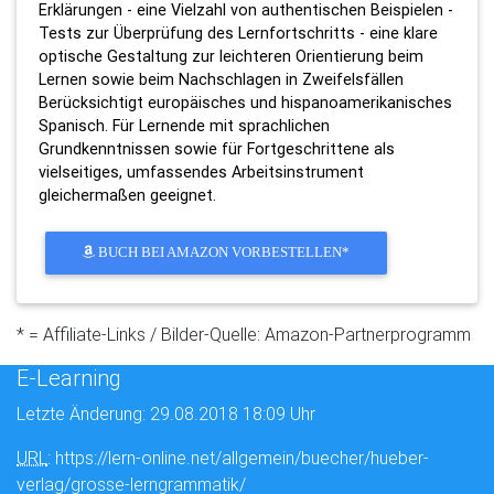
Erklärungen - eine Vielzahl von authentischen Beispielen -
Tests zur Überprüfung des Lernfortschritts - eine klare
optische Gestaltung zur leichteren Orientierung beim
Lernen sowie beim Nachschlagen in Zweifelsfällen
Berücksichtigt europäisches und hispanoamerikanisches
Spanisch. Für Lernende mit sprachlichen
Grundkenntnissen sowie für Fortgeschrittene als
vielseitiges, umfassendes Arbeitsinstrument
gleichermaßen geeignet.
BUCH BEI AMAZON VORBESTELLEN*
* = Affiliate-Links / Bilder-Quelle: Amazon-Partnerprogramm
E-Learning
Letzte Änderung: 29.08.2018 18:09 Uhr
URL
: https://lern-online.net/allgemein/buecher/hueber-
verlag/grosse-lerngrammatik/