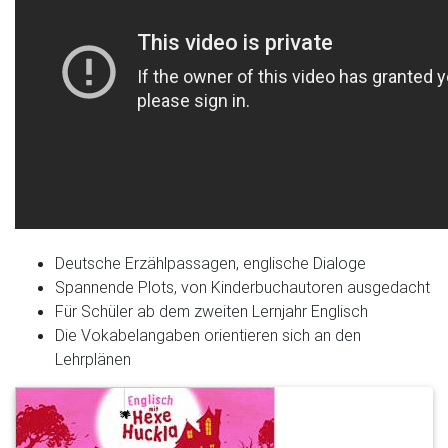
Deutsche Erzählpassagen, englische Dialoge
Spannende Plots, von Kinderbuchautoren ausgedacht
Für Schüler ab dem zweiten Lernjahr Englisch
Die Vokabelangaben orientieren sich an den
Lehrplänen