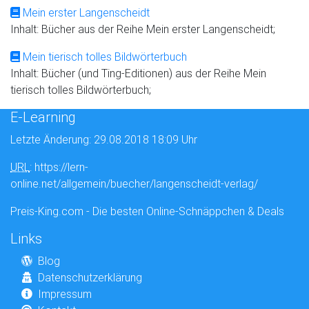
Mein erster Langenscheidt
Inhalt: Bücher aus der Reihe Mein erster Langenscheidt;
Mein tierisch tolles Bildwörterbuch
Inhalt: Bücher (und Ting-Editionen) aus der Reihe Mein
tierisch tolles Bildwörterbuch;
E-Learning
Letzte Änderung: 29.08.2018 18:09 Uhr
URL
: https://lern-
online.net/allgemein/buecher/langenscheidt-verlag/
Preis-King.com - Die besten Online-Schnäppchen & Deals
Links
Blog
Datenschutzerklärung
Impressum