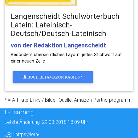
Langenscheidt Schulwörterbuch
Latein: Lateinisch-
Deutsch/Deutsch-Lateinisch
von der Redaktion Langenscheidt
Besonders übersichtliches Layout: jedes Stichwort auf
einer neuen Zeile
BUCH BEI AMAZON KAUFEN*
* = Affiliate-Links / Bilder-Quelle: Amazon-Partnerprogramm
E-Learning
Letzte Änderung: 29.08.2018 18:09 Uhr
URL
: https://lern-