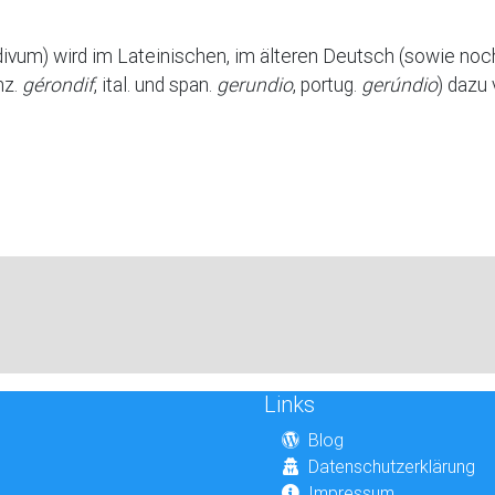
ivum) wird im Lateinischen, im älteren Deutsch (sowie noc
nz.
gérondif
, ital. und span.
gerundio
, portug.
gerúndio
) dazu
Links
Blog
Datenschutzerklärung
Impressum