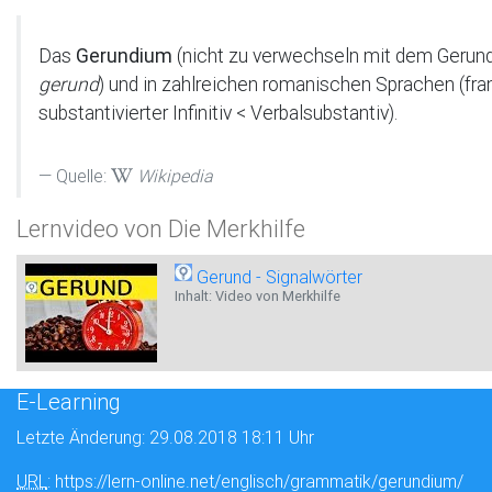
Das
Gerundium
(nicht zu verwechseln mit dem Gerund
gerund
) und in zahlreichen romanischen Sprachen (fra
substantivierter Infinitiv < Verbalsubstantiv).
Quelle:
Wikipedia
Lernvideo von Die Merkhilfe
Gerund - Signalwörter
Inhalt: Video von Merkhilfe
E-Learning
Letzte Änderung: 29.08.2018 18:11 Uhr
URL
: https://lern-online.net/englisch/grammatik/gerundium/