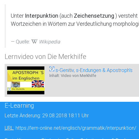
Unter
Interpunktion
(auch
Zeichensetzung
) versteht
Wortzeichen in Wörtern zur Verdeutlichung morphologis
Quelle:
Wikipedia
Lernvideo von Die Merkhilfe
s-Genitiv, s-Endungen & Apostroph's
Inhalt: Video von Merkhilfe
E-Learning
Letzte Änderung: 29.08.2018 18:11 Uhr
URL
: https://lern-online.net/englisch/grammatik/interpunktion/