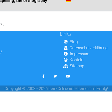
spelling, the orthography
he;
Links
Blog
Datenschutzerklärung
g/
Impressum
Kontakt
Sitemap
Copyright © 2003 - 2026 Lern-Online.net - Lernen mit Erfolg!