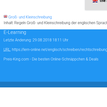
the 
Groß- und Kleinschreibung
Inhalt: Regeln Groß- und Kleinschreibung der englischen Sprac
E-Learning
Letzte Änderung: 29.08.2018 18:11 Uhr
URL
: https://lern-online.net/englisch/schreiben/rechtschreibun
Preis-King.com - Die besten Online-Schnäppchen & Deals