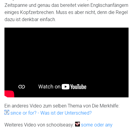
Zeitspanne und genau das bereitet vielen Englischanfängern
einiges Kopfzerbrechen. Muss es aber nicht, denn die Regel
dazu ist denkbar einfach.
Ein anderes Video zum selben Thema von Die Merkhilfe:
since or for? - Was ist der Unterschied?
Weiteres Video von schoolseasy:
some oder any