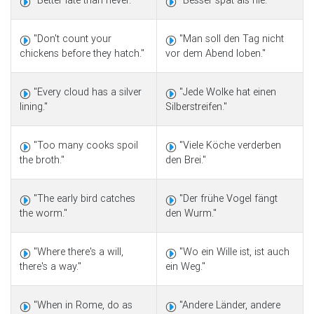
"Better late than never."
"Besser spät als nie."
"Don't count your
"Man soll den Tag nicht
chickens before they hatch."
vor dem Abend loben."
"Every cloud has a silver
"Jede Wolke hat einen
lining."
Silberstreifen."
"Too many cooks spoil
"Viele Köche verderben
the broth."
den Brei."
"The early bird catches
"Der frühe Vogel fängt
the worm."
den Wurm."
"Where there's a will,
"Wo ein Wille ist, ist auch
there's a way."
ein Weg."
"When in Rome, do as
"Andere Länder, andere