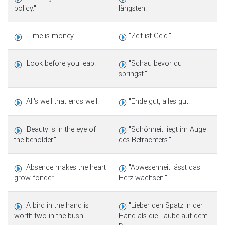
policy."
längsten."
"Time is money."
"Zeit ist Geld."
"Look before you leap."
"Schau bevor du
springst."
"All's well that ends well."
"Ende gut, alles gut."
"Beauty is in the eye of
"Schönheit liegt im Auge
the beholder."
des Betrachters."
"Absence makes the heart
"Abwesenheit lässt das
grow fonder."
Herz wachsen."
"A bird in the hand is
"Lieber den Spatz in der
worth two in the bush."
Hand als die Taube auf dem