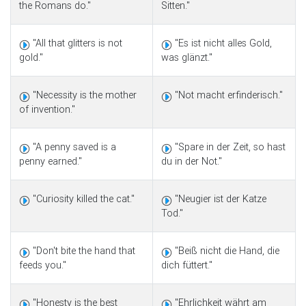
the Romans do."
Sitten."
"All that glitters is not
"Es ist nicht alles Gold,
gold."
was glänzt."
"Necessity is the mother
"Not macht erfinderisch."
of invention."
"A penny saved is a
"Spare in der Zeit, so hast
penny earned."
du in der Not."
"Curiosity killed the cat."
"Neugier ist der Katze
Tod."
"Don't bite the hand that
"Beiß nicht die Hand, die
feeds you."
dich füttert."
"Honesty is the best
"Ehrlichkeit währt am