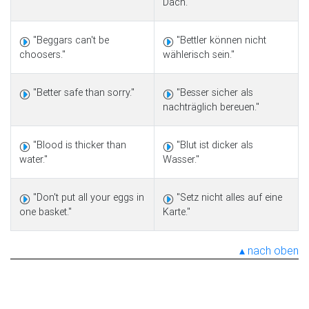
Dach."
"Beggars can't be
"Bettler können nicht
choosers."
wählerisch sein."
"Better safe than sorry."
"Besser sicher als
nachträglich bereuen."
"Blood is thicker than
"Blut ist dicker als
water."
Wasser."
"Don't put all your eggs in
"Setz nicht alles auf eine
one basket."
Karte."
nach oben