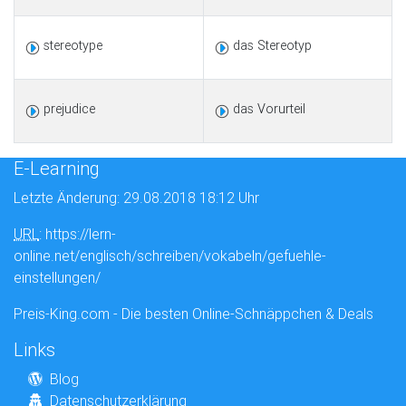
stereotype
das Stereotyp
prejudice
das Vorurteil
E-Learning
Letzte Änderung: 29.08.2018 18:12 Uhr
URL
: https://lern-
online.net/englisch/schreiben/vokabeln/gefuehle-
einstellungen/
Preis-King.com - Die besten Online-Schnäppchen & Deals
Links
Blog
Datenschutzerklärung