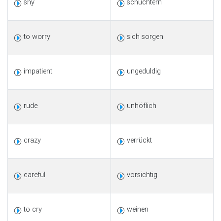
shy
schüchtern
to worry
sich sorgen
impatient
ungeduldig
rude
unhöflich
crazy
verrückt
careful
vorsichtig
to cry
weinen