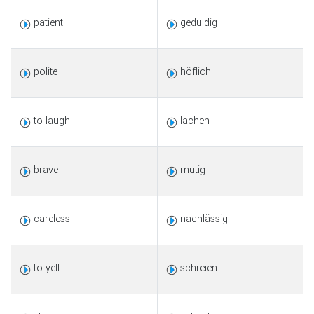
patient
geduldig
polite
höflich
to laugh
lachen
brave
mutig
careless
nachlässig
to yell
schreien