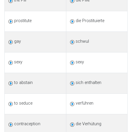
the Pill
die Pille
prostitute
die Prostituierte
gay
schwul
sexy
sexy
to abstain
sich enthalten
to seduce
verführen
contraception
die Verhütung