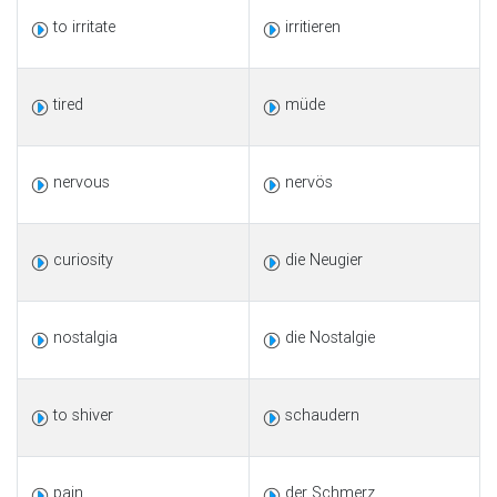
to irritate
irritieren
tired
müde
nervous
nervös
curiosity
die Neugier
nostalgia
die Nostalgie
to shiver
schaudern
pain
der Schmerz