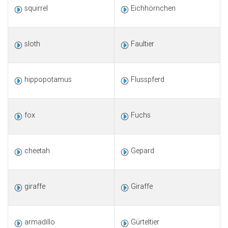
squirrel
Eichhörnchen
sloth
Faultier
hippopotamus
Flusspferd
fox
Fuchs
cheetah
Gepard
giraffe
Giraffe
armadillo
Gürteltier