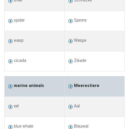
snail
Schnecke
spider
Spinne
wasp
Wespe
cicada
Zikade
marine animals
Meerestiere
eel
Aal
blue whale
Blauwal