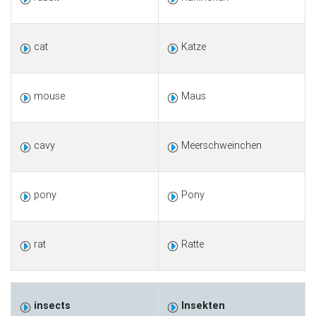
cat
Katze
mouse
Maus
cavy
Meerschweinchen
pony
Pony
rat
Ratte
insects
Insekten