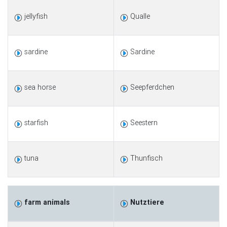
jellyfish
Qualle
sardine
Sardine
sea horse
Seepferdchen
starfish
Seestern
tuna
Thunfisch
farm animals
Nutztiere