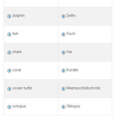
dolphin
Delfin
fish
Fisch
shark
Hai
coral
Koralle
ocean turtle
Meeresschildschröte
octopus
Oktopus