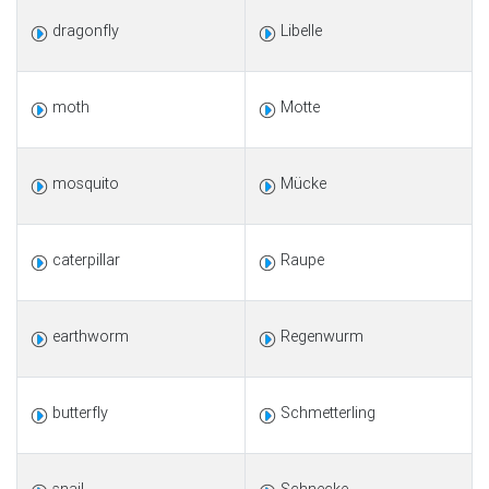
dragonfly
Libelle
moth
Motte
mosquito
Mücke
caterpillar
Raupe
earthworm
Regenwurm
butterfly
Schmetterling