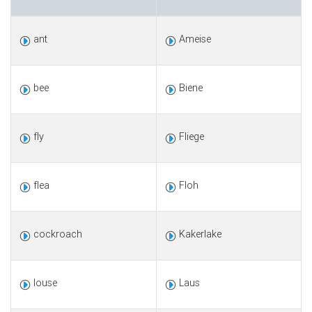
ant
Ameise
bee
Biene
fly
Fliege
flea
Floh
cockroach
Kakerlake
louse
Laus