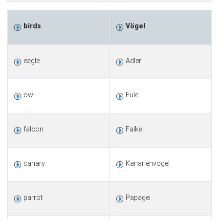
birds
Vögel
eagle
Adler
owl
Eule
falcon
Falke
canary
Kanarienvogel
parrot
Papagei