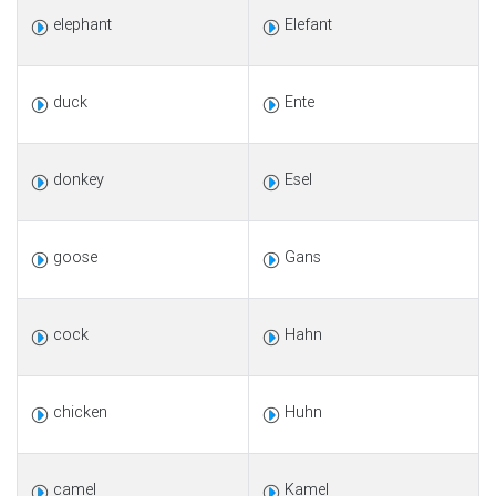
elephant
Elefant
duck
Ente
donkey
Esel
goose
Gans
cock
Hahn
chicken
Huhn
camel
Kamel