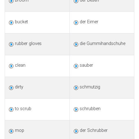
broom
der Besen
bucket
der Eimer
rubber gloves
die Gummihandschuhe
clean
sauber
dirty
schmutzig
to scrub
schrubben
mop
der Schrubber