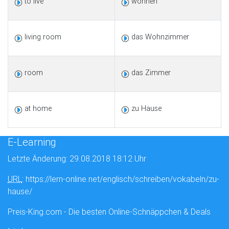
to live
wohnen
living room
das Wohnzimmer
room
das Zimmer
at home
zu Hause
E-Learning
Letzte Änderung: 29.08.2018 18:12 Uhr
URL
: https://lern-online.net/englisch/schreiben/vokabeln/zu-
hause/
Preis-King.com - Die besten Online-Schnäppchen & Deals