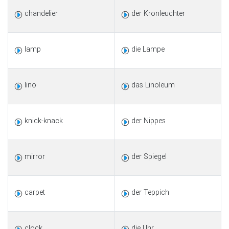
chandelier
der Kronleuchter
lamp
die Lampe
lino
das Linoleum
knick-knack
der Nippes
mirror
der Spiegel
carpet
der Teppich
clock
die Uhr