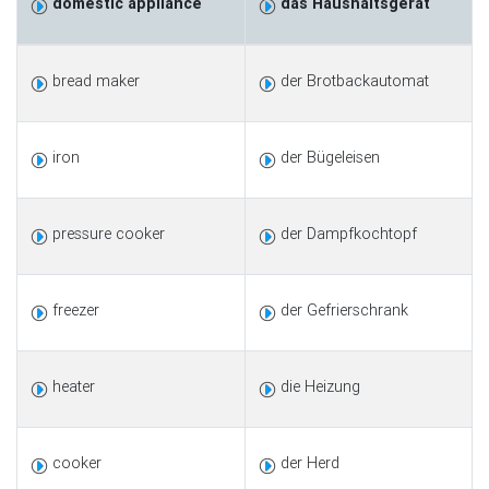
domestic appliance
das Haushaltsgerät
bread maker
der Brotbackautomat
iron
der Bügeleisen
pressure cooker
der Dampfkochtopf
freezer
der Gefrierschrank
heater
die Heizung
cooker
der Herd