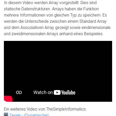
In diesem Video werden Array vorgestellt. Dies sind
statische Datenstrukturen. Arrays haben die Funktion
mehrere Informationen von gleichen Typ zu speichern. Es
werden die Unterschiede zwischen einem Standard Array
und dem Assoziativen Array gezeigt sowie eindimensionale
und zweidimensionalen Arrays anhand eines Beispieles.
Ein weiteres Video von TheSimpleInformatics:
Zeiger - (Dynamische)