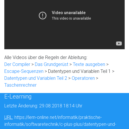
Alle Videos über die Regeln der Ableitung:
Der Compiler
>
Das Grundgerüst
>
Texte ausgeben
>
Escape-Sequenzen
> Datentypen und Variablen Teil 1 >
Datentypen und Variablen Teil 2
>
Operatoren
>
Taschenrechner
E-Learning
Letzte Änderung: 29.08.2018 18:14 Uhr
URL
: https://lern-online.net/informatik/praktische-
informatik/softwaretechnik/c-plus-plus/datentypen-und-