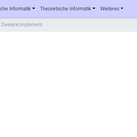
che Informatik
Theoretische Informatik
Weiteres
Zweierkomplement