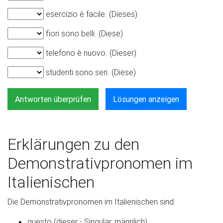
esercizio è facile. (Dieses)
fiori sono belli. (Diese)
telefono è nuovo. (Dieser)
studenti sono seri. (Diese)
Antworten überprüfen
Lösungen anzeigen
Erklärungen zu den
Demonstrativpronomen im
Italienischen
Die Demonstrativpronomen im Italienischen sind:
questo (dieser - Singular, männlich)