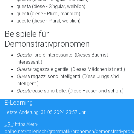
questa (diese - Singular, weiblich)
questi (diese - Plural, männlich)
queste (diese - Plural, weiblich)
Beispiele für
Demonstrativpronomen
Questo
libro è interessante. (Dieses Buch ist
interessant.)
Questa
ragazza è gentile. (Dieses Mädchen ist nett.)
Questi
ragazzi sono intelligenti. (Diese Jungs sind
intelligent.)
Queste
case sono belle. (Diese Häuser sind schön.)
E-Learning
Letzte Änderung: 31.05.2024 23:57 Uhr
URL
: https://lern-
online.net/italienisch/grammatik/pronomen/demonstrativpro