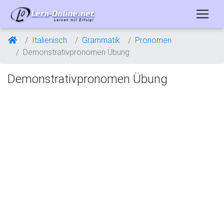
Italienisch
Grammatik
Pronomen
Demonstrativpronomen Übung
Demonstrativpronomen Übung