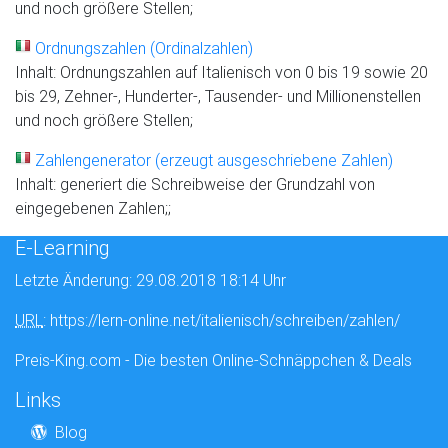
und noch größere Stellen;
Ordnungszahlen (Ordinalzahlen)
Inhalt: Ordnungszahlen auf Italienisch von 0 bis 19 sowie 20
bis 29, Zehner-, Hunderter-, Tausender- und Millionenstellen
und noch größere Stellen;
Zahlengenerator (erzeugt ausgeschriebene Zahlen)
Inhalt: generiert die Schreibweise der Grundzahl
von
eingegebenen Zahlen;;
E-Learning
Letzte Änderung: 29.08.2018 18:14 Uhr
URL
: https://lern-online.net/italienisch/schreiben/zahlen/
Preis-King.com - Die besten Online-Schnäppchen & Deals
Links
Blog