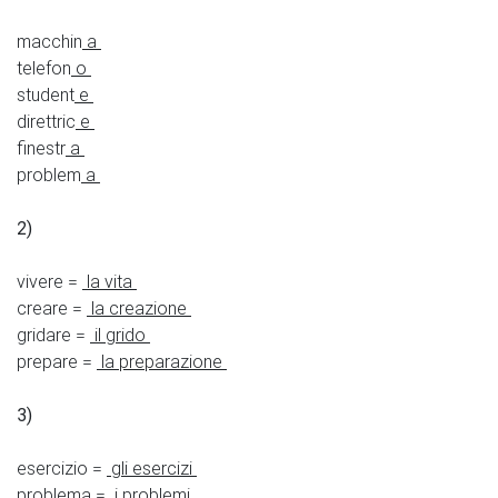
macchin
a
telefon
o
student
e
direttric
e
finestr
a
problem
a
2)
vivere =
la vita
creare =
la creazione
gridare =
il grido
prepare =
la preparazione
3)
esercizio =
gli esercizi
problema =
i problemi