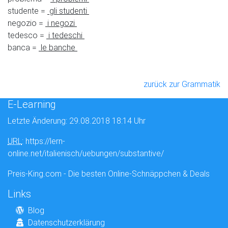
studente =
gli studenti
negozio =
i negozi
tedesco =
i tedeschi
banca =
le banche
zurück zur Grammatik
E-Learning
Letzte Änderung: 29.08.2018 18:14 Uhr
URL
: https://lern-
online.net/italienisch/uebungen/substantive/
Preis-King.com - Die besten Online-Schnäppchen & Deals
Links
Blog
Datenschutzerklärung