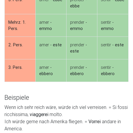
ebbe
Mehrz. 1.
amer
-
prender
-
sentir
-
Pers.
emmo
emmo
emmo
2. Pers.
amer
- este
prender
-
sentir
- este
este
3. Pers.
amer
-
prender
-
sentir
-
ebbero
ebbero
ebbero
Beispiele
Wenn ich sehr reich wäre, würde ich viel verreisen. = Si fossi
ricchissima,
viaggerei
molto.
Ich würde gerne nach Amerika fliegen. =
Vorrei
andare in
America.