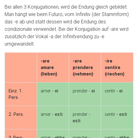
Bei allen 3 Konjugationen, wird die Endung gleich gebildet.
Man hängt wie beim Futuro, vom Infinitiv (der Stammform)
das -e ab und statt dessen wird die Endung des
condizionale verwendet. Bei der Konjugation auf -are wird
zusätzlich der Vokal -a der Infinitvendung zu -e
umgewandelt.
-are
-ere
-ire
amare
prendere
sentire
(lieben)
(nehmen)
(riechen)
Einz. 1.
amer
- ei
prender
- ei
sentir
- ei
Pers.
2. Pers.
amer
- esti
prender
-
sentir
- esti
esti
3. Pers.
amer
- ebbe
prender
-
sentir
- ebbe