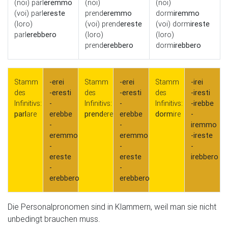
(noi) parl
eremmo
(noi)
(noi)
(voi) parl
ereste
prend
eremmo
dorm
iremmo
(loro)
(voi) prend
ereste
(voi) dorm
ireste
parl
erebbero
(loro)
(loro)
prend
erebbero
dorm
irebbero
Stamm
-erei
Stamm
-erei
Stamm
-irei
des
-eresti
des
-eresti
des
-iresti
Infinitivs:
-
Infinitivs:
-
Infinitivs:
-irebbe
parl
are
erebbe
prend
ere
erebbe
dorm
ire
-
-
-
iremmo
eremmo
eremmo
-ireste
-
-
-
ereste
ereste
irebbero
-
-
erebbero
erebbero
Die Personalpronomen sind in Klammern, weil man sie nicht
unbedingt brauchen muss.