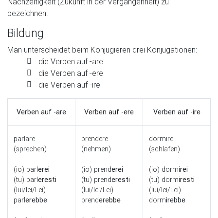
Nachzeitigkeit (Zukunft in der Vergangenheit) zu
bezeichnen.
Bildung
Man unterscheidet beim Konjugieren drei Konjugationen:
die Verben auf -are
die Verben auf -ere
die Verben auf -ire
Verben auf -are
Verben auf -ere
Verben auf -ire
parlare
prendere
dormire
(sprechen)
(nehmen)
(schlafen)
(io) parl
erei
(io) prend
erei
(io) dorm
irei
(tu) parl
eresti
(tu) prend
eresti
(tu) dorm
iresti
(lui/lei/Lei)
(lui/lei/Lei)
(lui/lei/Lei)
parl
erebbe
prend
erebbe
dorm
irebbe