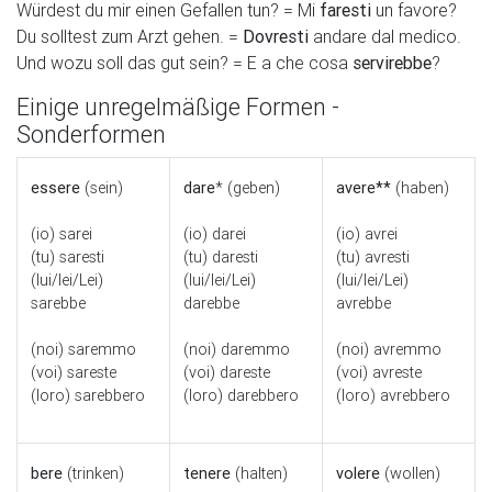
Würdest du mir einen Gefallen tun? = Mi
faresti
un favore?
Du solltest zum Arzt gehen. =
Dovresti
andare dal medico.
Und wozu soll das gut sein? = E a che cosa
servirebbe
?
Einige unregelmäßige Formen -
Sonderformen
essere
(sein)
dare
* (geben)
avere**
(haben)
(io) sarei
(io) darei
(io) avrei
(tu) saresti
(tu) daresti
(tu) avresti
(lui/lei/Lei)
(lui/lei/Lei)
(lui/lei/Lei)
sarebbe
darebbe
avrebbe
(noi) saremmo
(noi) daremmo
(noi) avremmo
(voi) sareste
(voi) dareste
(voi) avreste
(loro) sarebbero
(loro) darebbero
(loro) avrebbero
bere
(trinken)
tenere
(halten)
volere
(wollen)