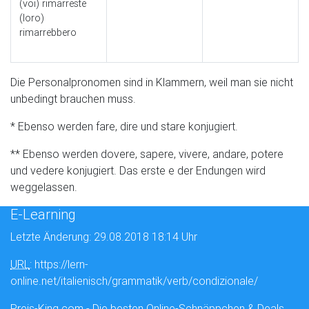
(voi) rimarreste
(loro)
rimarrebbero
Die Personalpronomen sind in Klammern, weil man sie nicht
unbedingt brauchen muss.
* Ebenso werden fare, dire und stare konjugiert.
** Ebenso werden dovere, sapere, vivere, andare, potere
und vedere konjugiert. Das erste e der Endungen wird
weggelassen.
E-Learning
Letzte Änderung: 29.08.2018 18:14 Uhr
URL
: https://lern-
online.net/italienisch/grammatik/verb/condizionale/
Preis-King.com - Die besten Online-Schnäppchen & Deals