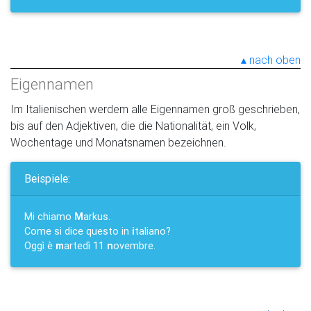
nach oben
Eigennamen
Im Italienischen werdem alle Eigennamen groß geschrieben,
bis auf den Adjektiven, die die Nationalität, ein Volk,
Wochentage und Monatsnamen bezeichnen.
Beispiele:
Mi chiamo
M
arkus.
Come si dice questo in
i
taliano?
Oggì è
m
artedì 11
n
ovembre.