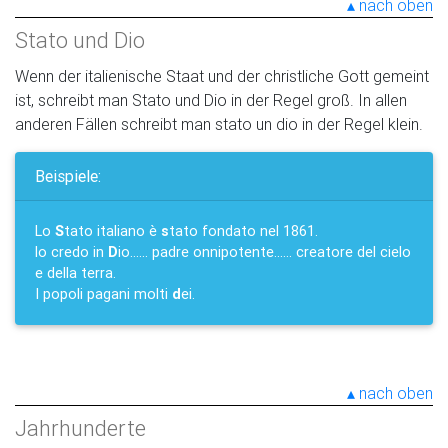
nach oben
Stato und Dio
Wenn der italienische Staat und der christliche Gott gemeint
ist, schreibt man Stato und Dio in der Regel groß. In allen
anderen Fällen schreibt man stato un dio in der Regel klein.
Beispiele:
Lo
S
tato italiano è
s
tato fondato nel 1861.
lo credo in
D
io...... padre onnipotente...... creatore del cielo
e della terra.
I popoli pagani molti
d
ei.
nach oben
Jahrhunderte