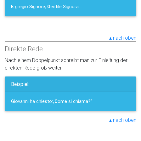
E
gregio Signore,
G
entile Signora ...
nach oben
Direkte Rede
Nach einem Doppelpunkt schreibt man zur Einleitung der
direkten Rede groß weiter.
Beispiel:
Giovanni ha chiesto:„
C
ome si chiama?“
nach oben