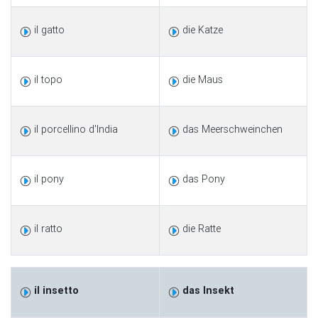
il gatto
die Katze
il topo
die Maus
il porcellino d'India
das Meerschweinchen
il pony
das Pony
il ratto
die Ratte
il insetto
das Insekt