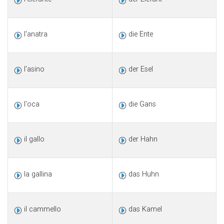
l'anatra
die Ente
l'asino
der Esel
l'oca
die Gans
il gallo
der Hahn
la gallina
das Huhn
il cammello
das Kamel