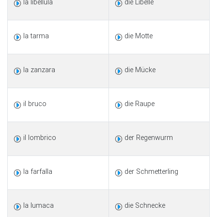
la libellula
die Libelle
la tarma
die Motte
la zanzara
die Mücke
il bruco
die Raupe
il lombrico
der Regenwurm
la farfalla
der Schmetterling
la lumaca
die Schnecke