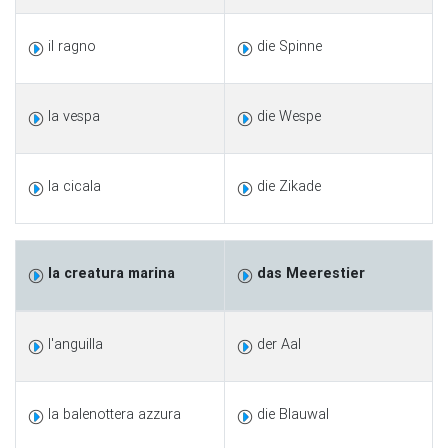
il ragno
die Spinne
la vespa
die Wespe
la cicala
die Zikade
la creatura marina
das Meerestier
l'anguilla
der Aal
la balenottera azzura
die Blauwal