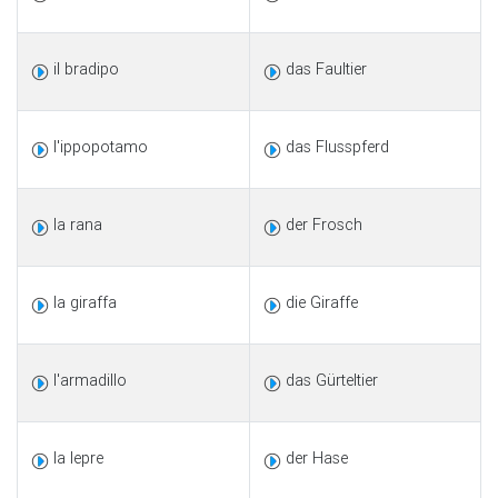
il bradipo
das Faultier
l'ippopotamo
das Flusspferd
la rana
der Frosch
la giraffa
die Giraffe
l'armadillo
das Gürteltier
la lepre
der Hase