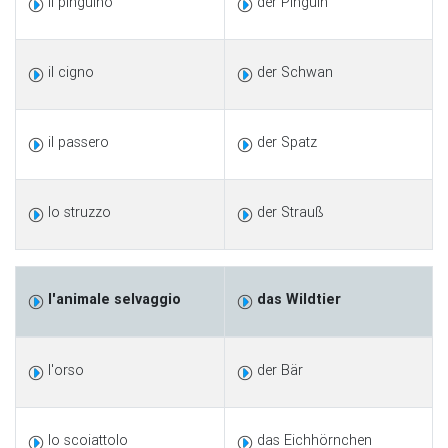
il pinguino
der Pinguin
il cigno
der Schwan
il passero
der Spatz
lo struzzo
der Strauß
l'animale selvaggio
das Wildtier
l'orso
der Bär
lo scoiattolo
das Eichhörnchen