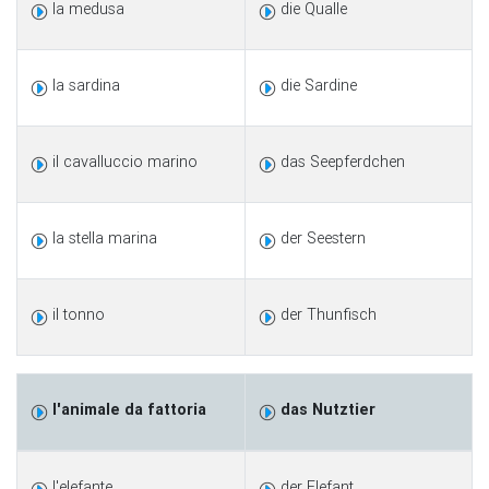
la medusa
die Qualle
la sardina
die Sardine
il cavalluccio marino
das Seepferdchen
la stella marina
der Seestern
il tonno
der Thunfisch
l'animale da fattoria
das Nutztier
l'elefante
der Elefant