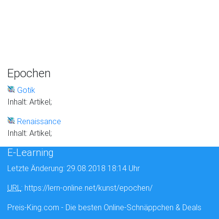
Epochen
Gotik
Inhalt: Artikel;
Renaissance
Inhalt: Artikel;
E-Learning
Letzte Änderung: 29.08.2018 18:14 Uhr
URL
: https://lern-online.net/kunst/epochen/
Preis-King.com - Die besten Online-Schnäppchen & Deals