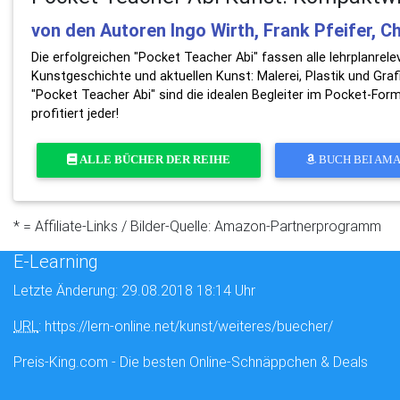
von den Autoren Ingo Wirth, Frank Pfeifer, C
Die erfolgreichen "Pocket Teacher Abi" fassen alle lehrplanre
Kunstgeschichte und aktuellen Kunst: Malerei, Plastik und Grafi
"Pocket Teacher Abi" sind die idealen Begleiter im Pocket-Form
profitiert jeder!
ALLE BÜCHER DER REIHE
BUCH BEI AM
* = Affiliate-Links / Bilder-Quelle: Amazon-Partnerprogramm
E-Learning
Letzte Änderung: 29.08.2018 18:14 Uhr
URL
: https://lern-online.net/kunst/weiteres/buecher/
Preis-King.com - Die besten Online-Schnäppchen & Deals