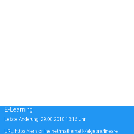
E-Learning
Letzte Änderung: 29.08.2018 18:16 Uhr
URL
: https://lern-online.net/mathematik/algebra/lineare-