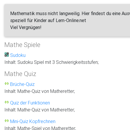
Mathematik muss nicht langweilig. Hier findest du eine Au
speziell für Kinder auf Lern-Online.net
Viel Vergnügen!
Mathe Spiele
Sudoku
Inhalt: Sudoku Spiel mit 3 Schwierigkeitsstufen;
Mathe Quiz
Brüche-Quiz
Inhalt: Mathe-Quiz von Matheretter;
Quiz der Funktionen
Inhalt: Mathe-Quiz von Matheretter;
Mini-Quiz Kopfrechnen
Inhalt: Mathe-Spiel von Matheretter;