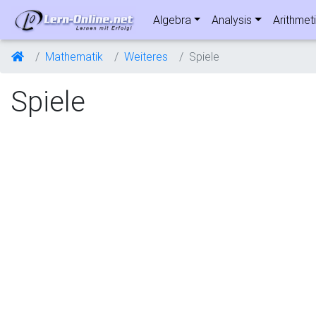
Algebra
Analysis
Arithmet
Mathematik
Weiteres
Spiele
Spiele