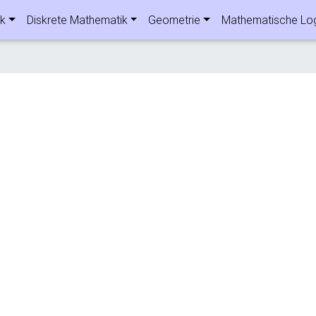
ik
Diskrete Mathematik
Geometrie
Mathematische Lo