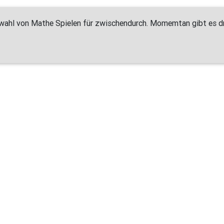
swahl von Mathe Spielen für zwischendurch. Momemtan gibt es dre