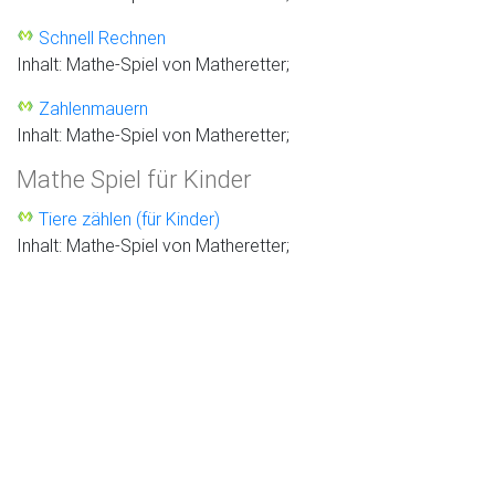
Schnell Rechnen
Inhalt: Mathe-Spiel von Matheretter;
Zahlenmauern
Inhalt: Mathe-Spiel von Matheretter;
Mathe Spiel für Kinder
Tiere zählen (für Kinder)
Inhalt: Mathe-Spiel von Matheretter;