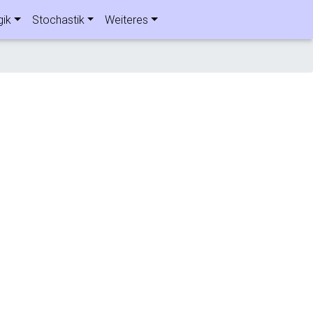
gik
Stochastik
Weiteres