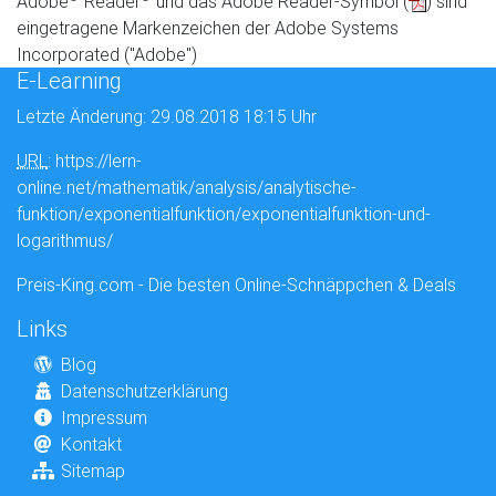
Adobe
Reader
und das Adobe Reader-Symbol (
) sind
eingetragene Markenzeichen der Adobe Systems
Incorporated ("Adobe")
E-Learning
Letzte Änderung: 29.08.2018 18:15 Uhr
URL
: https://lern-
online.net/mathematik/analysis/analytische-
funktion/exponentialfunktion/exponentialfunktion-und-
logarithmus/
Preis-King.com - Die besten Online-Schnäppchen & Deals
Links
Blog
Datenschutzerklärung
Impressum
Kontakt
Sitemap